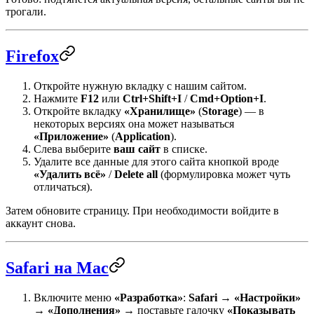
трогали.
Firefox
Откройте нужную вкладку с нашим сайтом.
Нажмите
F12
или
Ctrl+Shift+I
/
Cmd+Option+I
.
Откройте вкладку
«Хранилище»
(
Storage
) — в
некоторых версиях она может называться
«Приложение»
(
Application
).
Слева выберите
ваш сайт
в списке.
Удалите все данные для этого сайта кнопкой вроде
«Удалить всё»
/
Delete all
(формулировка может чуть
отличаться).
Затем обновите страницу. При необходимости войдите в
аккаунт снова.
Safari на Mac
Включите меню
«Разработка»
:
Safari
→
«Настройки»
→
«Дополнения»
→ поставьте галочку
«Показывать