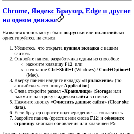
Chrome, Яндекс Браузер, Edge и другие
на одном движке
Названия кнопок могут быть
по-русски
или
по-английски
—
ориентируйтесь на смысл.
Убедитесь, что открыта
нужная вкладка
с нашим
сайтом.
Откройте панель разработчика одним из способов:
нажмите клавишу
F12
, или
сочетание
Ctrl+Shift+I
(Windows) /
Cmd+Option+I
(Mac).
Вверху панели найдите вкладку
«Приложение»
(по-
английски часто пишут
Application
).
Слева откройте раздел
«Хранилище»
(
Storage
) или
нажмите на строку с
адресом сайта
в списке.
Нажмите кнопку
«Очистить данные сайта»
(
Clear site
data
).
Если браузер спросит подтверждение — согласитесь.
Закройте панель (крестик или снова
F12
) и
обновите
страницу
кнопкой обновления или клавишей
F5
.
Готово: подтянется актуальная версия, остальные сайты вы не